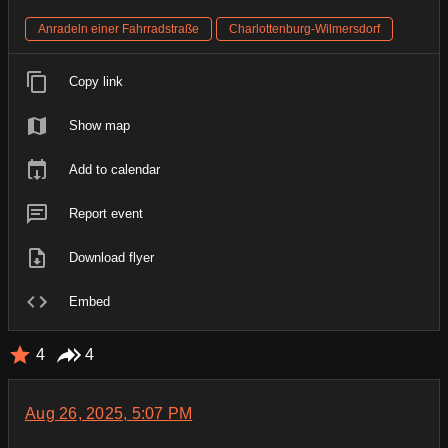
Anradeln einer Fahrradstraße
Charlottenburg-Wilmersdorf
Copy link
Show map
Add to calendar
Report event
Download flyer
Embed
4
4
Aug 26, 2025, 5:07 PM