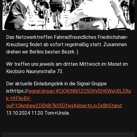
Das Netzwerktreffen Fahrradfreundliches Friedrichshain-
Kreuzberg findet ab sofort regelmäßig statt. Zusammen
drehen wir Berlins besten Bezirk :)
Wir treffen uns jeweils am dritten Mittwoch im Monat im
Kiezbüro Naunynstraße 73.
Der aktuelle Einladungslink in die Signal-Gruppe
isthttps://
signal.group/#CjQKINN12O5OhV0HKWsU0LERu
k-HtFlioBV-
ouP1Qkmhaw2DEhBl7k05DfwsKebactnJvZeBhStand
:
13.10.2024 11:20 Tom+Ursila