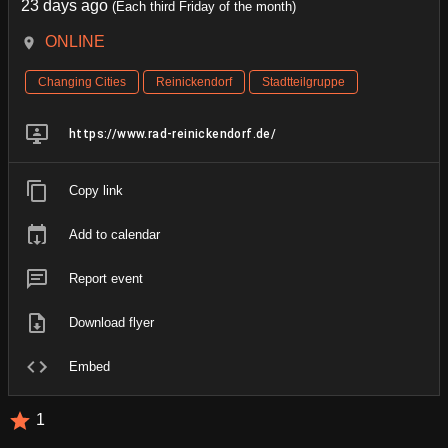
23 days ago
(Each third Friday of the month)
ONLINE
Changing Cities
Reinickendorf
Stadtteilgruppe
https://www.rad-reinickendorf.de/
Copy link
Add to calendar
Report event
Download flyer
Embed
1