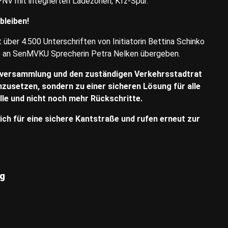
PNV mit integrierten Ladezonen, Kfz-Spur.
bleiben!
ber 4.500 Unterschriften von Initiatorin Bettina Schinko
e an SenMVKU Sprecherin Petra Nelken übergeben.
enversammlung und den zuständigen Verkehrsstadtrat
zusetzen, sondern zu einer sicheren Lösung für alle
lle und nicht noch mehr Rückschritte.
ch für eine sichere Kantstraße und rufen erneut zur
rg