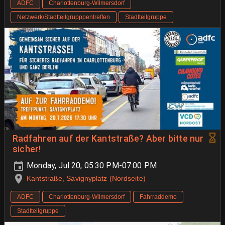
ADFC
Charlottenburg-Wilmersdorf
Netzwerk/Stadtteilgrupppentreffen
Stadtteilgruppe
Radfahren auf der Kantstraße? Aber bitte nur
sicher!
Monday, Jul 20, 05:30 PM-07:00 PM
Kantstraße, Savignyplatz (Nordseite)
ADFC
Charlottenburg-Wilmersdorf
Fahrraddemo
Stadtteilgruppe