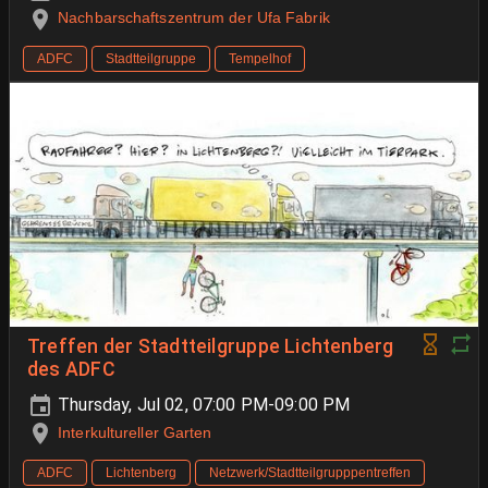
Nachbarschaftszentrum der Ufa Fabrik
ADFC
Stadtteilgruppe
Tempelhof
Treffen der Stadtteilgruppe Lichtenberg
des ADFC
Thursday, Jul 02, 07:00 PM-09:00 PM
Interkultureller Garten
ADFC
Lichtenberg
Netzwerk/Stadtteilgrupppentreffen