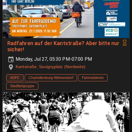
Radfahren auf der Kantstraße? Aber bitte nur
sicher!
Monday, Jul 27, 05:30 PM-07:00 PM
Kantstraße, Savignyplatz (Nordseite)
ADFC
Charlottenburg-Wilmersdorf
Fahrraddemo
Stadtteilgruppe