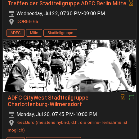
Treffen der Stadtteilgruppe ADFC Berlin Mitte
Wednesday, Jul 22, 07:30 PM-09:00 PM
DOREE 65
ADFC
Mitte
Stadtteilgruppe
ADFC CityWest Stadtteilgruppe
Charlottenburg-Wilmersdorf
Monday, Jul 20, 07:45 PM-10:00 PM
KiezBüro (meistens hybrid, d.h. die online-Teilnahme ist
möglich)