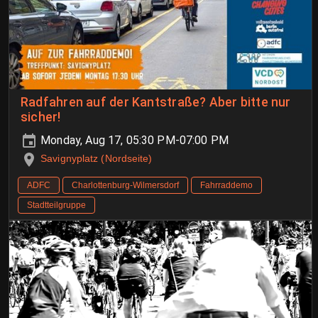
Radfahren auf der Kantstraße? Aber bitte nur
sicher!
Monday, Aug 17, 05:30 PM-07:00 PM
Savignyplatz (Nordseite)
ADFC
Charlottenburg-Wilmersdorf
Fahrraddemo
Stadtteilgruppe