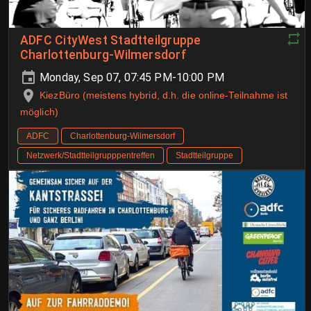
ADFC CityWest Stadtteilgruppe
Charlottenburg-Wilmersdorf
Monday, Sep 07, 07:45 PM-10:00 PM
KiezBüro (meistens hybrid, d.h. die online-Teilnahme ist
möglich)
ADFC
Charlottenburg-Wilmersdorf
Netzwerk/Stadtteilgrupppentreffen
Stadtteilgruppe