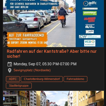
Radfahren auf der Kantstraße? Aber bitte nur
sicher!
Monday, Sep 07, 05:30 PM-07:00 PM
Savignyplatz (Nordseite)
ADFC
Charlottenburg-Wilmersdorf
Fahrraddemo
Stadtteilgruppe