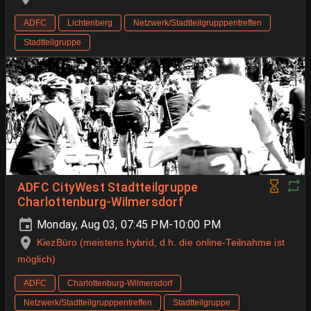
ADFC
Lichtenberg
Netzwerk/Stadtteilgrupppentreffen
Stadtteilgruppe
ADFC CityWest Stadtteilgruppe
Charlottenburg-Wilmersdorf
Monday, Aug 03, 07:45 PM-10:00 PM
KiezBüro (meistens hybrid, d.h. die online-Teilnahme ist
möglich)
ADFC
Charlottenburg-Wilmersdorf
Netzwerk/Stadtteilgrupppentreffen
Stadtteilgruppe