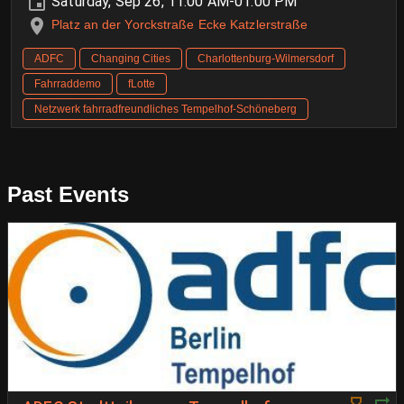
Saturday, Sep 26, 11:00 AM-01:00 PM
Platz an der Yorckstraße Ecke Katzlerstraße
ADFC
Changing Cities
Charlottenburg-Wilmersdorf
Fahrraddemo
fLotte
Netzwerk fahrradfreundliches Tempelhof-Schöneberg
Past Events