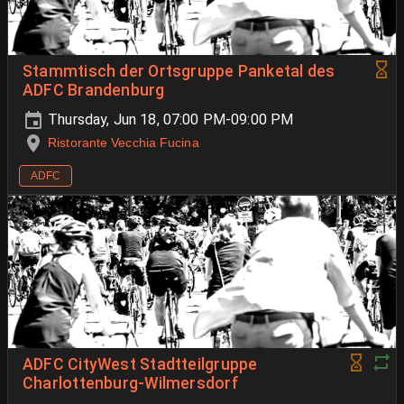
Stammtisch der Ortsgruppe Panketal des
ADFC Brandenburg
Thursday, Jun 18, 07:00 PM-09:00 PM
Ristorante Vecchia Fucina
ADFC
ADFC CityWest Stadtteilgruppe
Charlottenburg-Wilmersdorf