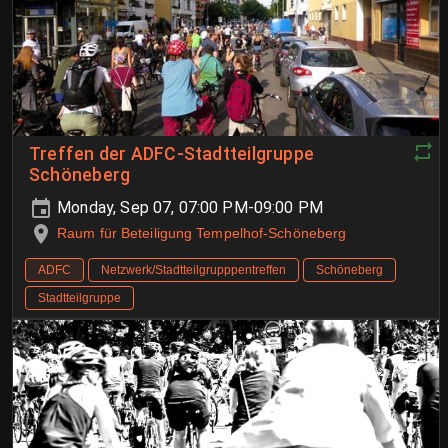
Treffen der ADFC-Stadtteilgruppe
Schöneberg
Monday, Sep 07, 07:00 PM-09:00 PM
Raum für Beteiligung Tempelhof-Schöneberg
ADFC
Netzwerk/Stadtteilgrupppentreffen
Schöneberg
Stadtteilgruppe