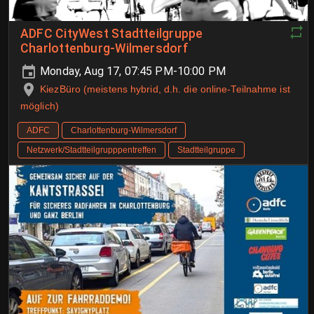
ADFC CityWest Stadtteilgruppe
Charlottenburg-Wilmersdorf
Monday, Aug 17, 07:45 PM-10:00 PM
KiezBüro (meistens hybrid, d.h. die online-Teilnahme ist
möglich)
ADFC
Charlottenburg-Wilmersdorf
Netzwerk/Stadtteilgrupppentreffen
Stadtteilgruppe