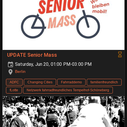
UPDATE Senior Mass
Saturday, Jun 20, 01:00 PM-03:00 PM
Berlin
ADFC
Changing Cities
Fahrraddemo
familienfreundlich
fLotte
Netzwerk fahrradfreundliches Tempelhof-Schöneberg