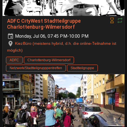
ADFC CityWest Stadtteilgruppe
Charlottenburg-Wilmersdorf
Monday, Jul 06, 07:45 PM-10:00 PM
KiezBüro (meistens hybrid, d.h. die online-Teilnahme ist
möglich)
ADFC
Charlottenburg-Wilmersdorf
Netzwerk/Stadtteilgrupppentreffen
Stadtteilgruppe