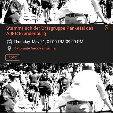
Stammtisch der Ortsgruppe Panketal des
ADFC Brandenburg
Thursday, May 21, 07:00 PM-09:00 PM
Ristorante Vecchia Fucina
ADFC