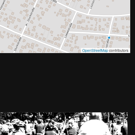
OpenStreetMap
contributors