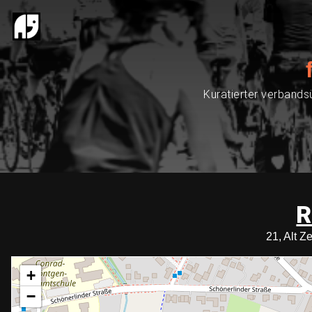
Kuratierter verbands
R
21, Alt 
+
−