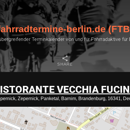
fahrradtermine-berlin.de (FTB
übergreifender Terminkalender von und für Fahrradaktive für
SHARE
ISTORANTE VECCHIA FUCI
Zepernick, Zepernick, Panketal, Barnim, Brandenburg, 16341, De