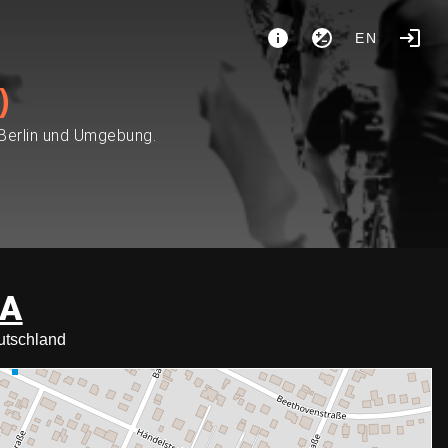
EN
)
 Berlin und Umgebung.
NA
utschland