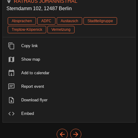
RATHAUS JOHANNISTHAL
Sterndamm 102, 12487 Berlin
Absprachen
ADFC
Austausch
Stadtteilgruppe
Treptow-Köpenick
Vernetzung
Copy link
Show map
Add to calendar
Report event
Download flyer
Embed