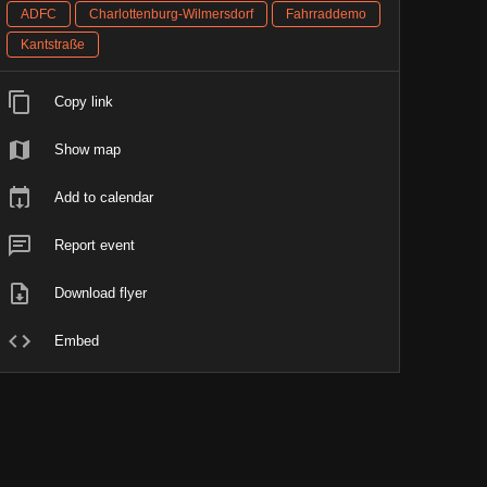
ADFC
Charlottenburg-Wilmersdorf
Fahrraddemo
Kantstraße
Copy link
Show map
Add to calendar
Report event
Download flyer
Embed