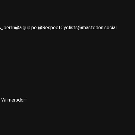
s_berlin@a.gup.pe @RespectCyclists@mastodon.social
g Wilmersdorf