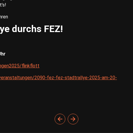
t’s!
hren
lye durchs FEZ!
Uhr
ngen2025/flinkflott
/veranstaltungen/2090-fez-fez-stadtrallye-2025-am-20-