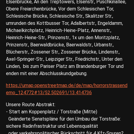
Elsenbrücke, An den Treptowers, Elsenstr., Puschkinallee,
Obere Freiarchenbrücke, Vor dem Schlesischen Tor,
Schlesische Brücke, Schlesische Str., Skalitzer Str.,
umrunden des Kottbusser Tor, Adalbertstr., Engeldamm,
Michaelkirchplatz, Heinrich-Heine-Platz, Annenstr.,
Heinrich-Heine-Str., Prinzenstr., 1x um den Moritzplatz,
Prinzenstr., Baerwaldbrücke, Baerwaldstr., Urbanstr.,
Blücherstr., Zossener Str., Zossener Brücke, Lindenstr.,
Axel-Springer-Str., Leipziger Str., Friedrichstr., Unter den
Linden, bis zum Pariser Platz am Brandenburger Tor und
enden mit einer Abschlusskundgebung.
https://umap.openstreetmap.de/de/map/horrorstrassend
emo_124772#13/52.502691/13.414736
Unsere Route Abstrakt:
- Start am Koppenplatz / Torstraße (Mitte)
Geänderte Senatspläne für den Umbau der Torstraße:
sichere Radinfrastruktur und Lebensqualität
oder verkehrspolitischer Rückschritt für 4 Kfz-Spuren?