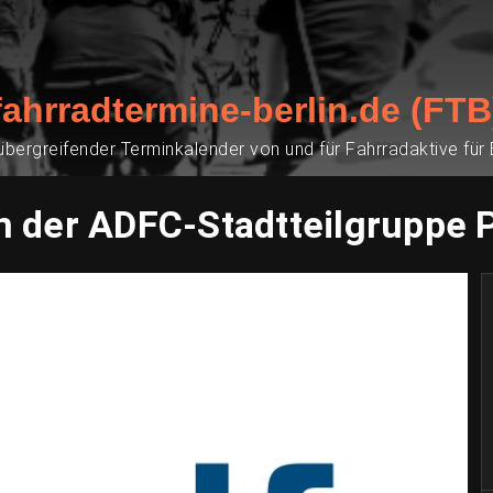
fahrradtermine-berlin.de (FTB
übergreifender Terminkalender von und für Fahrradaktive für
n der ADFC-Stadtteilgruppe