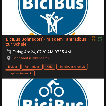
BiciBus Bohnsdorf - mit dem Fahrradbus
zur Schule
Friday, Apr 24, 07:20 AM-07:35 AM
Bohnsdorf (Falkenberg)
Bicibus
Fahrradbus
Kids
Schulwegsicherheit
Treptow-Köpenick