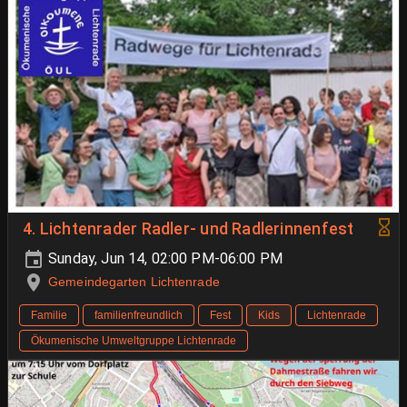
4. Lichtenrader Radler- und Radlerinnenfest
Sunday, Jun 14, 02:00 PM-06:00 PM
Gemeindegarten Lichtenrade
Familie
familienfreundlich
Fest
Kids
Lichtenrade
Ökumenische Umweltgruppe Lichtenrade