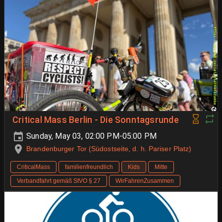
Critical Mass Berlin - Die Sonntagsrunde
Sunday, May 03, 02:00 PM-05:00 PM
Brandenburger Tor (Südostseite, d. h. Pariser Platz)
CriticalMass
familienfreundlich
Kids
Mitte
Verbandfahrt gemäß StVO § 27
WirFahrenZusammen