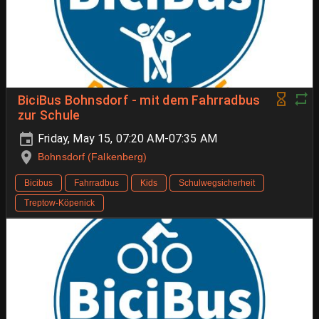
BiciBus Bohnsdorf - mit dem Fahrradbus
zur Schule
Friday, May 15, 07:20 AM-07:35 AM
Bohnsdorf (Falkenberg)
Bicibus
Fahrradbus
Kids
Schulwegsicherheit
Treptow-Köpenick