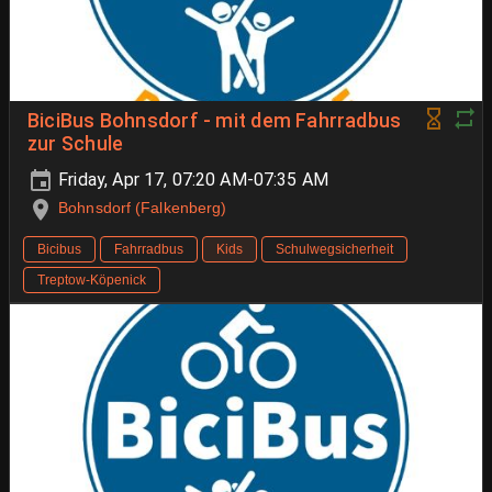
BiciBus Bohnsdorf - mit dem Fahrradbus
zur Schule
Friday, Apr 17, 07:20 AM-07:35 AM
Bohnsdorf (Falkenberg)
Bicibus
Fahrradbus
Kids
Schulwegsicherheit
Treptow-Köpenick