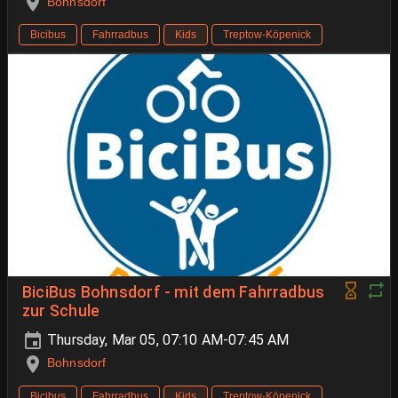
Bohnsdorf
Bicibus
Fahrradbus
Kids
Treptow-Köpenick
BiciBus Bohnsdorf - mit dem Fahrradbus
zur Schule
Thursday, Mar 05, 07:10 AM-07:45 AM
Bohnsdorf
Bicibus
Fahrradbus
Kids
Treptow-Köpenick