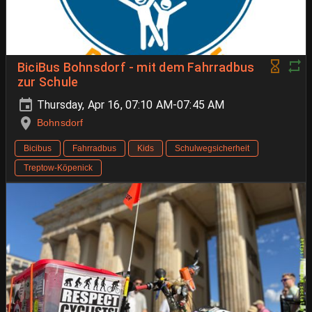
BiciBus Bohnsdorf - mit dem Fahrradbus
zur Schule
Thursday, Apr 16, 07:10 AM-07:45 AM
Bohnsdorf
Bicibus
Fahrradbus
Kids
Schulwegsicherheit
Treptow-Köpenick