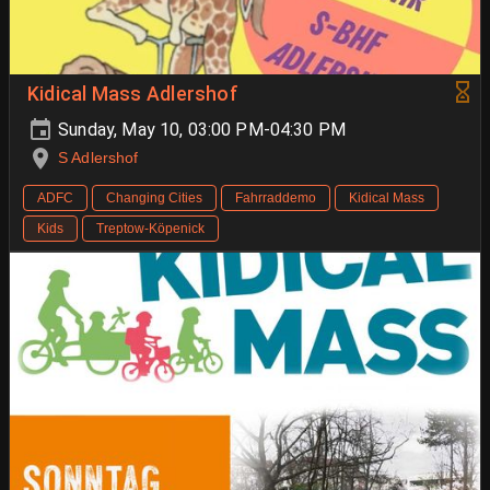
Kidical Mass Adlershof
Sunday, May 10, 03:00 PM-04:30 PM
S Adlershof
ADFC
Changing Cities
Fahrraddemo
Kidical Mass
Kids
Treptow-Köpenick