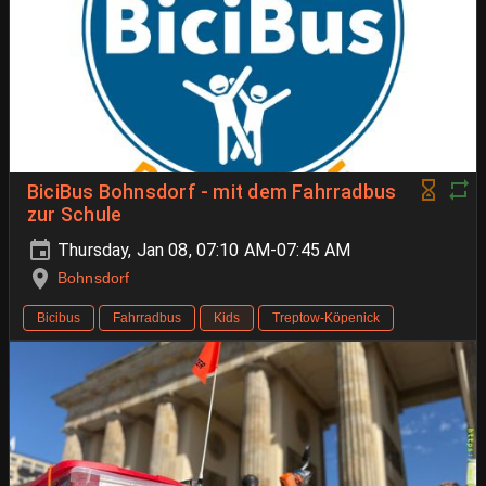
BiciBus Bohnsdorf - mit dem Fahrradbus
zur Schule
Thursday, Jan 08, 07:10 AM-07:45 AM
Bohnsdorf
Bicibus
Fahrradbus
Kids
Treptow-Köpenick