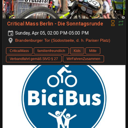
Critical Mass Berlin - Die Sonntagsrunde
Sunday, Apr 05, 02:00 PM-05:00 PM
Brandenburger Tor (Südostseite, d. h. Pariser Platz)
CriticalMass
familienfreundlich
Kids
Mitte
Verbandfahrt gemäß StVO § 27
WirFahrenZusammen