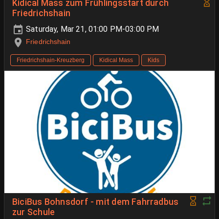
Kidical Mass zum Frühlingsstart durch
Friedrichshain
Saturday, Mar 21, 01:00 PM-03:00 PM
Friedrichshain
Friedrichshain-Kreuzberg
Kidical Mass
Kids
BiciBus Bohnsdorf - mit dem Fahrradbus
zur Schule