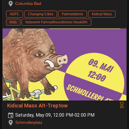
Columbia Bad
ADFC
Changing Cities
Fahrraddemo
Kidical Mass
Kids
Netzwerk Fahrradfreundliches Neukölln
Kidical Mass Alt-Treptow
Saturday, May 09, 12:00 PM-02:00 PM
Schmollerplatz