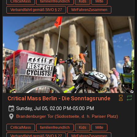
CriticalMass
familienfreundlich
Kids
Mitte
Verbandfahrt gemäß StVO § 27
WirFahrenZusammen
Critical Mass Berlin - Die Sonntagsrunde
Sunday, Jul 05, 02:00 PM-05:00 PM
Brandenburger Tor (Südostseite, d. h. Pariser Platz)
CriticalMass
familienfreundlich
Kids
Mitte
Verbandfahrt gemäß StVO § 27
WirFahrenZusammen