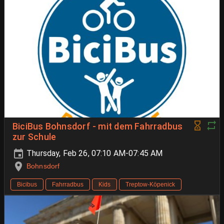
BiciBus Bohnsdorf - mit dem Fahrradbus
zur Schule
Thursday, Feb 26, 07:10 AM-07:45 AM
Bohnsdorf
Bicibus
Fahrradbus
Kids
Treptow-Köpenick