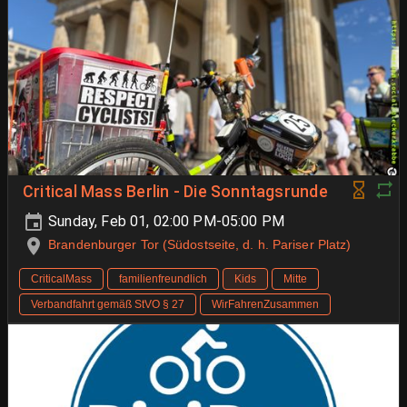
Critical Mass Berlin - Die Sonntagsrunde
Sunday, Feb 01, 02:00 PM-05:00 PM
Brandenburger Tor (Südostseite, d. h. Pariser Platz)
CriticalMass
familienfreundlich
Kids
Mitte
Verbandfahrt gemäß StVO § 27
WirFahrenZusammen