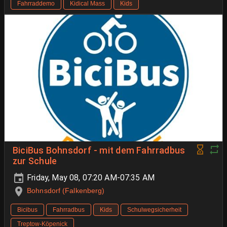
Fahrraddemo
Kidical Mass
Kids
BiciBus Bohnsdorf - mit dem Fahrradbus
zur Schule
Friday, May 08, 07:20 AM-07:35 AM
Bohnsdorf (Falkenberg)
Bicibus
Fahrradbus
Kids
Schulwegsicherheit
Treptow-Köpenick