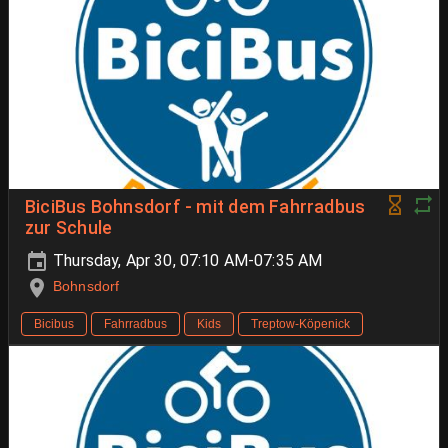
BiciBus Bohnsdorf - mit dem Fahrradbus
zur Schule
Thursday, Apr 30, 07:10 AM-07:35 AM
Bohnsdorf
Bicibus
Fahrradbus
Kids
Treptow-Köpenick