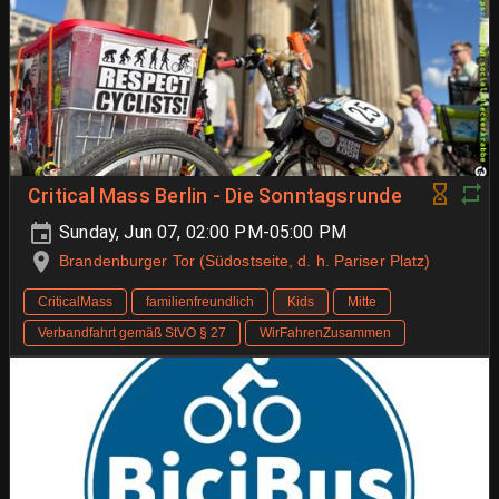
Critical Mass Berlin - Die Sonntagsrunde
Sunday, Jun 07, 02:00 PM-05:00 PM
Brandenburger Tor (Südostseite, d. h. Pariser Platz)
CriticalMass
familienfreundlich
Kids
Mitte
Verbandfahrt gemäß StVO § 27
WirFahrenZusammen