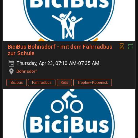
BiciBus Bohnsdorf - mit dem Fahrradbus
zur Schule
Thursday, Apr 23, 07:10 AM-07:35 AM
Bohnsdorf
Bicibus
Fahrradbus
Kids
Treptow-Köpenick