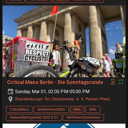
Critical Mass Berlin - Die Sonntagsrunde
Sunday, Mar 01, 02:00 PM-05:00 PM
Brandenburger Tor (Südostseite, d. h. Pariser Platz)
CriticalMass
familienfreundlich
Kids
Mitte
Verbandfahrt gemäß StVO § 27
WirFahrenZusammen