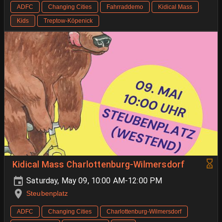
ADFC
Changing Cities
Fahrraddemo
Kidical Mass
Kids
Treptow-Köpenick
Kidical Mass Charlottenburg-Wilmersdorf
Saturday, May 09, 10:00 AM-12:00 PM
Steubenplatz
ADFC
Changing Cities
Charlottenburg-Wilmersdorf