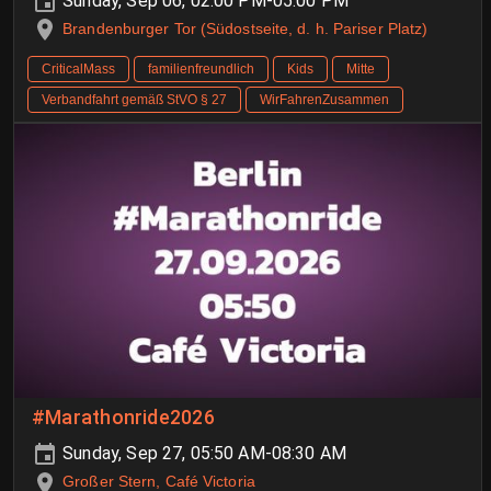
Sunday, Sep 06, 02:00 PM-05:00 PM
Brandenburger Tor (Südostseite, d. h. Pariser Platz)
CriticalMass
familienfreundlich
Kids
Mitte
Verbandfahrt gemäß StVO § 27
WirFahrenZusammen
#Marathonride2026
Sunday, Sep 27, 05:50 AM-08:30 AM
Großer Stern, Café Victoria