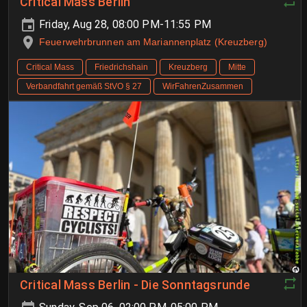
Critical Mass Berlin
Friday, Aug 28, 08:00 PM-11:55 PM
Feuerwehrbrunnen am Mariannenplatz (Kreuzberg)
Critical Mass
Friedrichshain
Kreuzberg
Mitte
Verbandfahrt gemäß StVO § 27
WirFahrenZusammen
Critical Mass Berlin - Die Sonntagsrunde