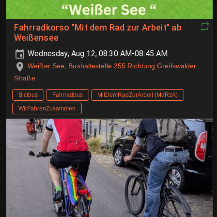
Fahrradkorso "Mit dem Rad zur Arbeit" ab
Weißensee
Wednesday, Aug 12, 08:30 AM-08:45 AM
Weißer See, Bushaltestelle 255 Richtung Greifswalder
Straße
Bicibus
Fahrradbus
MitDemRadZurArbeit (MdRzA)
WirFahrenZusammen