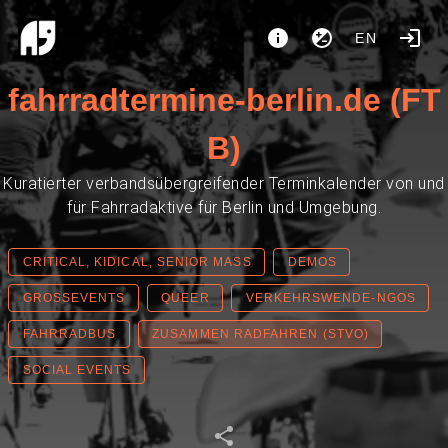
EN
fahrradtermine-berlin.de (FT
B)
Kuratierter verbandsübergreifender Terminkalender von und
für Fahrradaktive für Berlin und Umgebung.
CRITICAL, KIDICAL, SENIOR MASS
DEMOS
GROSSEVENTS
QUEER
VERKEHRSWENDE-NGOS
FAHRRADBUS
ZUSAMMEN RADFAHREN (STVO)
SOCIAL EVENTS