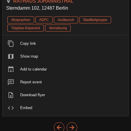
RATHAUS JOHANNISTHAL
Sterndamm 102, 12487 Berlin
Absprachen
ADFC
Austausch
Stadtteilgruppe
Treptow-Köpenick
Vernetzung
Copy link
Show map
Add to calendar
Report event
Download flyer
Embed