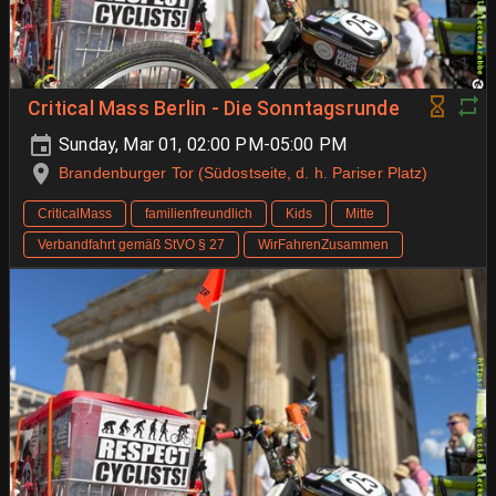
Critical Mass Berlin - Die Sonntagsrunde
Sunday, Mar 01, 02:00 PM-05:00 PM
Brandenburger Tor (Südostseite, d. h. Pariser Platz)
CriticalMass
familienfreundlich
Kids
Mitte
Verbandfahrt gemäß StVO § 27
WirFahrenZusammen