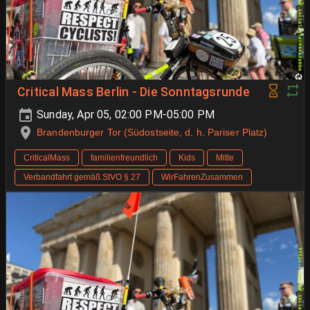
Critical Mass Berlin - Die Sonntagsrunde
Sunday, Apr 05, 02:00 PM-05:00 PM
Brandenburger Tor (Südostseite, d. h. Pariser Platz)
CriticalMass
familienfreundlich
Kids
Mitte
Verbandfahrt gemäß StVO § 27
WirFahrenZusammen