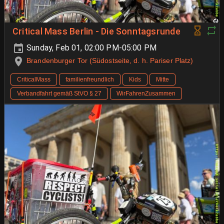
Critical Mass Berlin - Die Sonntagsrunde
Sunday, Feb 01, 02:00 PM-05:00 PM
Brandenburger Tor (Südostseite, d. h. Pariser Platz)
CriticalMass
familienfreundlich
Kids
Mitte
Verbandfahrt gemäß StVO § 27
WirFahrenZusammen