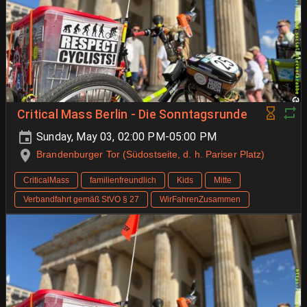
Critical Mass Berlin - Die Sonntagsrunde
Sunday, May 03, 02:00 PM-05:00 PM
Brandenburger Tor (Südostseite, d. h. Pariser Platz)
CriticalMass
familienfreundlich
Kids
Mitte
Verbandfahrt gemäß StVO § 27
WirFahrenZusammen