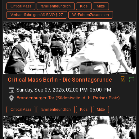
CriticalMass
familienfreundlich
Kids
Mitte
Verbandfahrt gemäß StVO § 27
WirFahrenZusammen
Critical Mass Berlin - Die Sonntagsrunde
Sunday, Sep 07, 2025, 02:00 PM-05:00 PM
Brandenburger Tor (Südostseite, d. h. Pariser Platz)
CriticalMass
familienfreundlich
Kids
Mitte