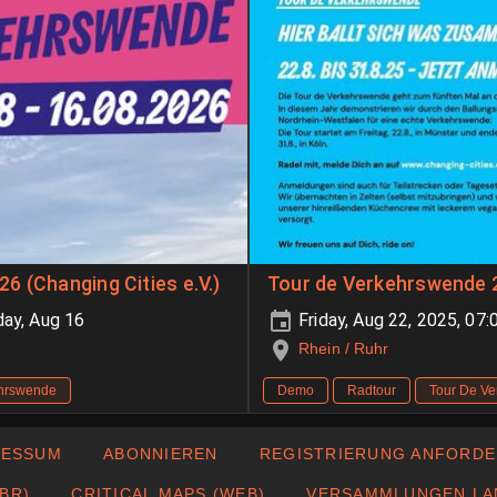
6 (Changing Cities e.V.)
Tour de Verkehrswende 2
day, Aug 16
Friday, Aug 22, 2025, 07
Rhein / Ruhr
ehrswende
Demo
Radtour
Tour De V
RESSUM
ABONNIEREN
REGISTRIERUNG ANFORD
BR)
CRITICAL MAPS (WEB)
VERSAMMLUNGEN LA