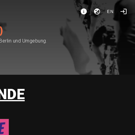
EN
)
 Berlin und Umgebung.
NDE