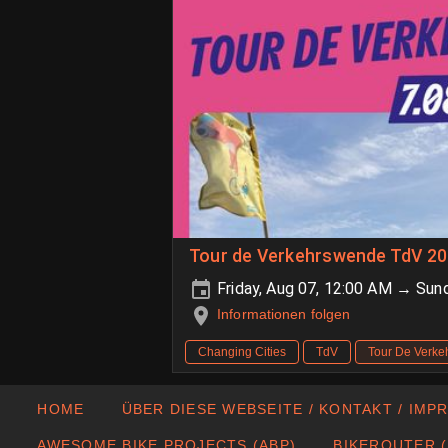
Tour de Verkehrswende TdV 202
Friday, Aug 07, 12:00 AM → Sun
Informationen folgen
Changing Cities
TdV
Tour De Verk
HOME
ÜBER DIESE WEBSEITE / KONTAKT / IMP
AWESOME BIKE PROJECTS (ABP)
BIKEROUTER (