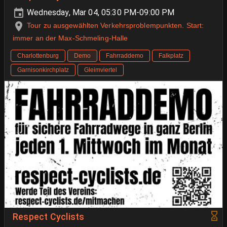
Wednesday, Mar 04, 05:30 PM-09:00 PM
Tour zu ausgewählten Verkehrsproblempunkten. Start:
immer an der Max-Schmeling-Halle
Charlottenburg
Demo
Fahrraddemo
Falkplatz
Garnisonkirchplatz
Gleimviertel
Respect Cyclists