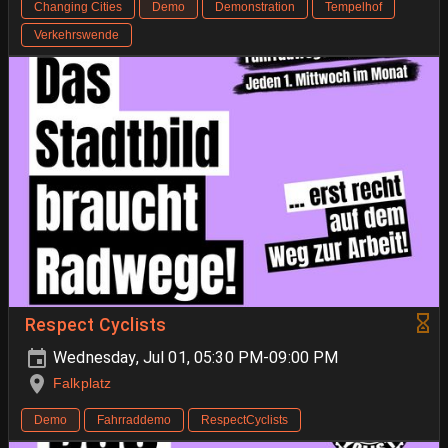
Changing Cities
Demo
Demonstration
Tempelhof
Verkehrswende
Respect Cyclists
Wednesday, Jul 01, 05:30 PM-09:00 PM
Falkplatz
Demo
Fahrraddemo
RespectCyclists