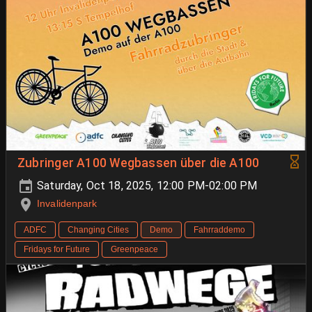
Zubringer A100 Wegbassen über die A100
Saturday, Oct 18, 2025, 12:00 PM-02:00 PM
Invalidenpark
ADFC
Changing Cities
Demo
Fahrraddemo
Fridays for Future
Greenpeace