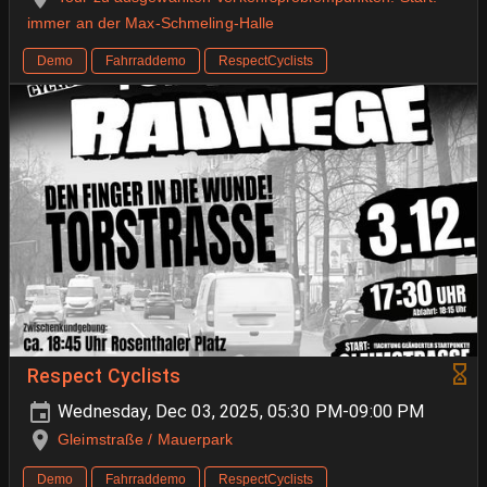
immer an der Max-Schmeling-Halle
Demo
Fahrraddemo
RespectCyclists
Respect Cyclists
Wednesday, Dec 03, 2025, 05:30 PM-09:00 PM
Gleimstraße / Mauerpark
Demo
Fahrraddemo
RespectCyclists