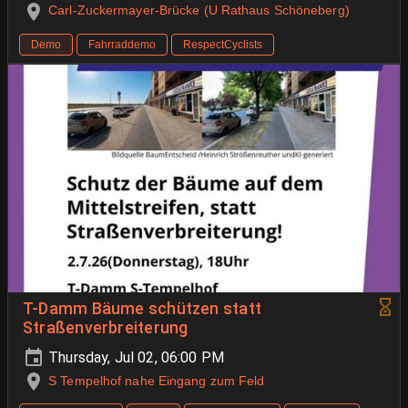
Carl-Zuckermayer-Brücke (U Rathaus Schöneberg)
Demo
Fahrraddemo
RespectCyclists
T-Damm Bäume schützen statt
Straßenverbreiterung
Thursday, Jul 02, 06:00 PM
S Tempelhof nahe Eingang zum Feld