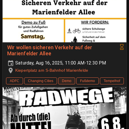
Wir wollen sicheren Verkehr auf der
Marienfelder Allee
Saturday, Aug 16, 2025, 11:00 AM-12:30 PM
Kiepertplatz am S-Bahnhof Marienfelde
ADFC
Changing Cities
Demo
Fußdemo
Tempelhof