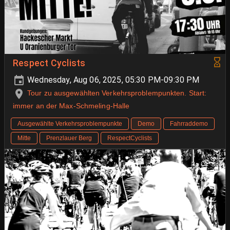
Respect Cyclists
Wednesday, Aug 06, 2025, 05:30 PM-09:30 PM
Tour zu ausgewählten Verkehrsproblempunkten. Start:
immer an der Max-Schmeling-Halle
Ausgewählte Verkehrsproblempunkte
Demo
Fahrraddemo
Mitte
Prenzlauer Berg
RespectCyclists