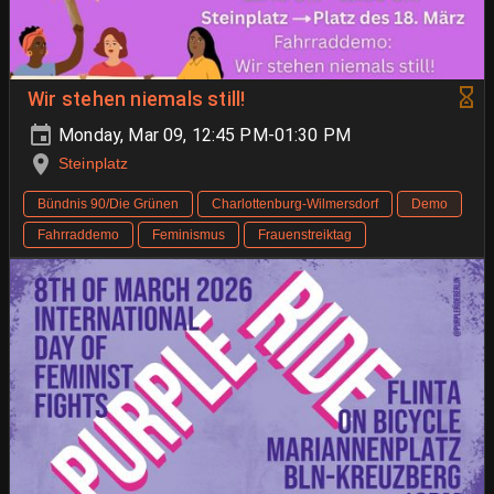
Wir stehen niemals still!
Monday, Mar 09, 12:45 PM-01:30 PM
Steinplatz
Bündnis 90/Die Grünen
Charlottenburg-Wilmersdorf
Demo
Fahrraddemo
Feminismus
Frauenstreiktag