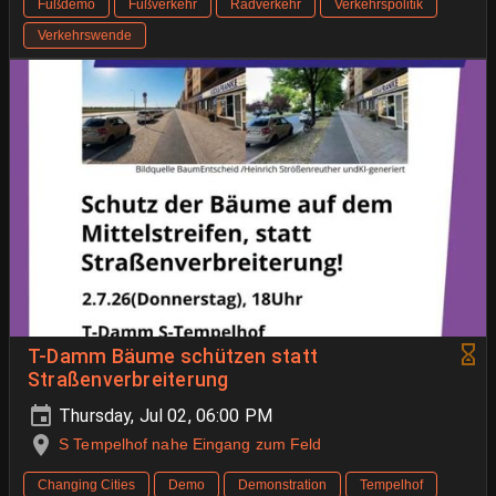
Fußdemo
Fußverkehr
Radverkehr
Verkehrspolitik
Verkehrswende
T-Damm Bäume schützen statt
Straßenverbreiterung
Thursday, Jul 02, 06:00 PM
S Tempelhof nahe Eingang zum Feld
Changing Cities
Demo
Demonstration
Tempelhof