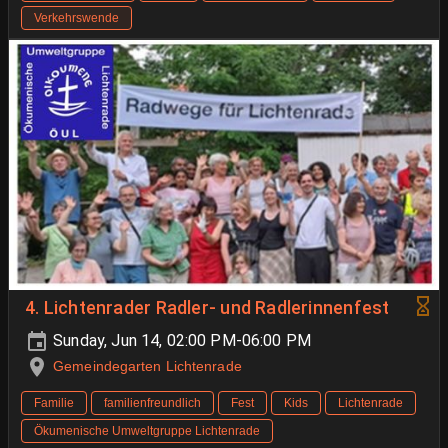
Verkehrswende
4. Lichtenrader Radler- und Radlerinnenfest
Sunday, Jun 14, 02:00 PM-06:00 PM
Gemeindegarten Lichtenrade
Familie
familienfreundlich
Fest
Kids
Lichtenrade
Ökumenische Umweltgruppe Lichtenrade